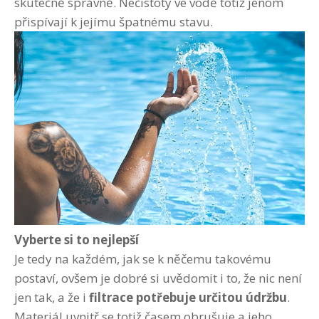
skutečně správně. Nečistoty ve vodě totiž jenom
přispívají k jejímu špatnému stavu.
Vyberte si to nejlepší
Je tedy na každém, jak se k něčemu takovému
postaví, ovšem je dobré si uvědomit i to, že nic není
jen tak, a že i
filtrace potřebuje určitou údržbu
.
Materiál uvnitř se totiž časem obrušuje a jeho