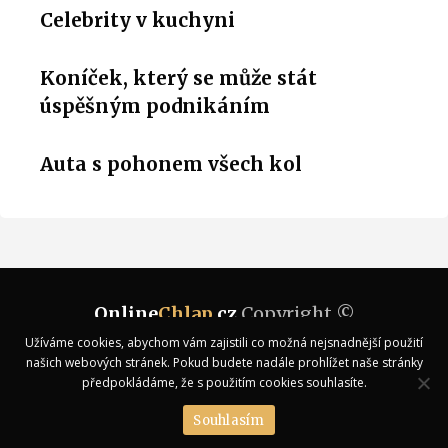
Celebrity v kuchyni
Koníček, který se může stát
úspěšným podnikáním
Auta s pohonem všech kol
Online
Chlap
.cz
Copyright ©
Užíváme cookies, abychom vám zajistili co možná nejsnadnější použití
Kontakt
našich webových stránek. Pokud budete nadále prohlížet naše stránky
předpokládáme, že s použitím cookies souhlasíte.
Souhlasím