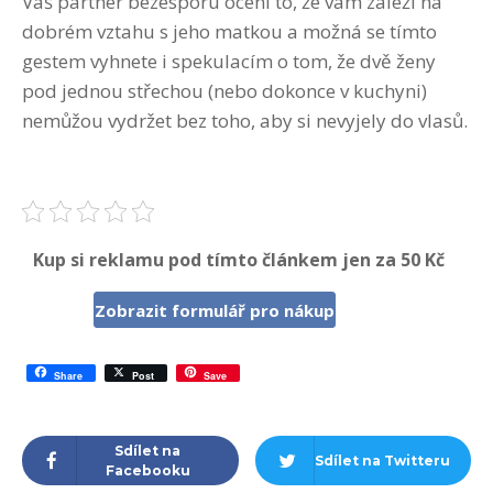
Váš partner bezesporu ocení to, že vám záleží na
dobrém vztahu s jeho matkou a možná se tímto
gestem vyhnete i spekulacím o tom, že dvě ženy
pod jednou střechou (nebo dokonce v kuchyni)
nemůžou vydržet bez toho, aby si nevyjely do vlasů.
Kup si reklamu pod tímto článkem jen za 50 Kč
Zobrazit formulář pro nákup
Share
Post
Save
Sdílet na
Sdílet na Twitteru
Facebooku