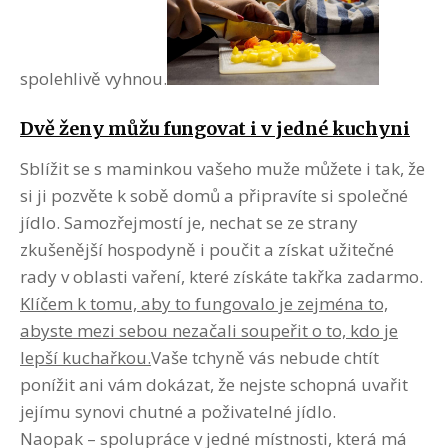
spolehlivě vyhnou.
Dvě ženy můžu fungovat i v jedné kuchyni
Sblížit se s maminkou vašeho muže můžete i tak, že
si ji pozvěte k sobě domů a připravíte si společné
jídlo. Samozřejmostí je, nechat se ze strany
zkušenější hospodyně i poučit a získat užitečné
rady v oblasti vaření, které získáte takřka zadarmo.
Klíčem k tomu, aby to fungovalo je zejména to,
abyste mezi sebou nezačali soupeřit o to, kdo je
lepší kuchařkou.
Vaše tchyně vás nebude chtít
ponížit ani vám dokázat, že nejste schopná uvařit
jejímu synovi chutné a poživatelné jídlo.
Naopak – spolupráce v jedné místnosti, která má