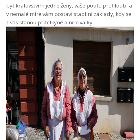
být královstvím jedné ženy, vaše pouto prohloubí a
v nemalé míre vám postaví stabilní základy, kdy se
z vás stanou přítelkyně a ne rivalky.