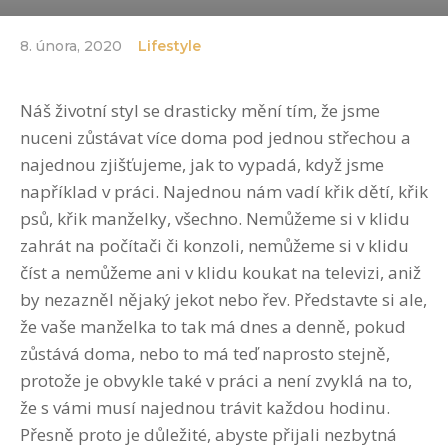
8. února, 2020
Lifestyle
Náš životní styl se drasticky mění tím, že jsme
nuceni zůstávat více doma pod jednou střechou a
najednou zjišťujeme, jak to vypadá, když jsme
například v práci. Najednou nám vadí křik dětí, křik
psů, křik manželky, všechno. Nemůžeme si v klidu
zahrát na počítači či konzoli, nemůžeme si v klidu
číst a nemůžeme ani v klidu koukat na televizi, aniž
by nezazněl nějaký jekot nebo řev. Představte si ale,
že vaše manželka to tak má dnes a denně, pokud
zůstává doma, nebo to má teď naprosto stejně,
protože je obvykle také v práci a není zvyklá na to,
že s vámi musí najednou trávit každou hodinu.
Přesně proto je důležité, abyste přijali nezbytná