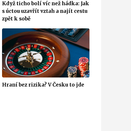
Když ticho bolí víc než hádka: Jak
s úctou uzavřít vztah a najít cestu
zpět k sobě
Hraní bez rizika? V Česku to jde