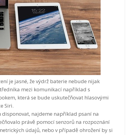
ní je jasné, že výdrž baterie nebude nijak
ostředníka mezi komunikací například s
okem, která se bude uskutečňovat hlasovými
 Siri.
n disponovat, najdeme například psaní na
utečňovalo právě pomocí senzorů na rozpoznání
etrických údajů, nebo v případě ohrožení by si