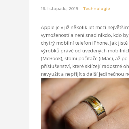
16. listopadu, 2019
Technologie
Apple je v již několik let mezi největš
vymožeností a není snad nikdo, kdo by 
chytrý mobilní telefon iPhone. Jak jist
výrobků právě od uvedených mobilních 
(McBook), stolní počítače (iMac), až p
příslušenství, které sklízejí radostné 
nevyužít a nepřijít s další jedinečnou 