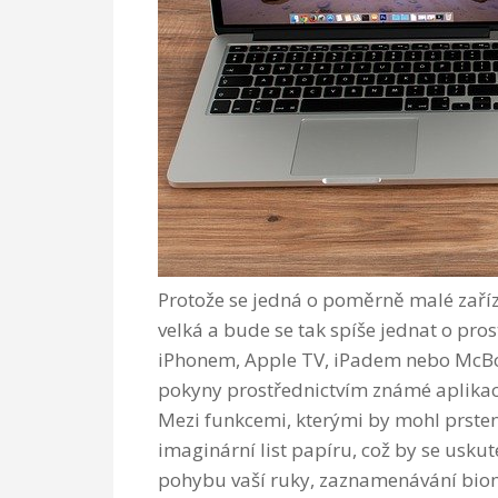
Protože se jedná o poměrně malé zaříze
velká a bude se tak spíše jednat o pr
iPhonem, Apple TV, iPadem nebo McBo
pokyny prostřednictvím známé aplikace
Mezi funkcemi, kterými by mohl prste
imaginární list papíru, což by se usk
pohybu vaší ruky, zaznamenávání biom