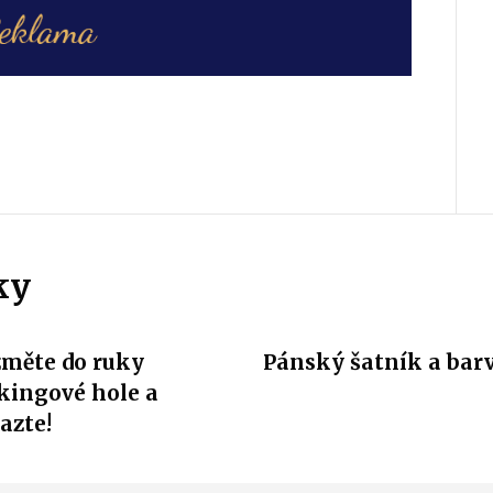
ky
měte do ruky
Pánský šatník a bar
kingové hole a
azte!