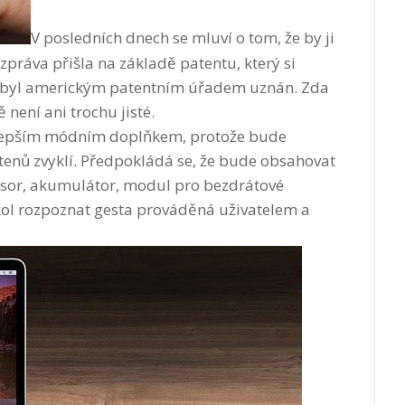
V posledních dnech se mluví o tom, že by ji
zpráva přišla na základě patentu, který si
ji byl americkým patentním úřadem uznán. Zda
není ani trochu jisté.
ejlepším módním doplňkem, protože bude
tenů zvyklí. Předpokládá se, že bude obsahovat
sor, akumulátor, modul pro bezdrátové
úkol rozpoznat gesta prováděná uživatelem a