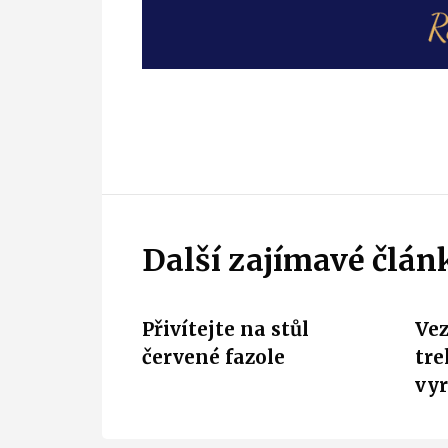
Další zajímavé člán
Přivítejte na stůl
Vez
červené fazole
tre
vyr