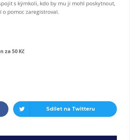
pojit s kýmkoli, kdo by mu ji mohl poskytnout,
ní o pomoc zaregistroval.
n za 50 Kč
Sdílet na Twitteru