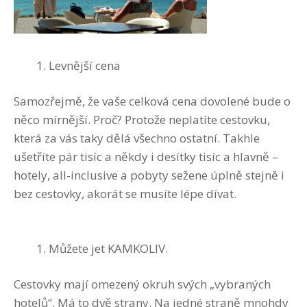
Levnější cena
Samozřejmě, že vaše celková cena dovolené bude o
něco mírnější. Proč? Protože neplatíte cestovku,
která za vás taky dělá všechno ostatní. Takhle
ušetříte pár tisíc a někdy i desítky tisíc a hlavně –
hotely, all-inclusive a pobyty sežene úplně stejně i
bez cestovky, akorát se musíte lépe dívat.
Můžete jet KAMKOLIV.
Cestovky mají omezený okruh svých „vybraných
hotelů“. Má to dvě strany. Na jedné straně mnohdy