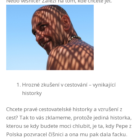
Nebo vesnice? Záleží na tom, kde chcete jet.
Hrozné zkušení v cestování – vynikající
historky
Chcete pravé cestovatelské historky a vzrušení z
cest? Tak to vás zklameme, protože jediná historka,
kterou se kdy budete moci chlubit, je ta, kdy Pepe z
Polska pozvracel číšnici a ona mu pak dala facku.