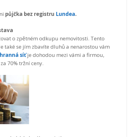
ni
půjčka bez registru
Lundea
.
stava
žovat o zpětném odkupu nemovitosti. Tento
le také se jím zbavíte dluhů a nenarostou vám
hranná síť
je dohodou mezi vámi a firmou,
za 70% tržní ceny.