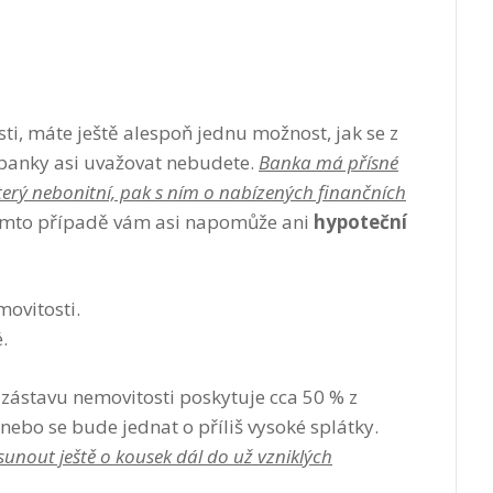
asti, máte ještě alespoň jednu možnost, jak se z
d banky asi uvažovat nebudete.
Banka má přísné
který nebonitní, pak s ním o nabízených finančních
mto případě vám asi napomůže ani
hypoteční
movitosti.
.
zástavu nemovitosti poskytuje cca 50 % z
nebo se bude jednat o příliš vysoké splátky.
sunout ještě o kousek dál do už vzniklých