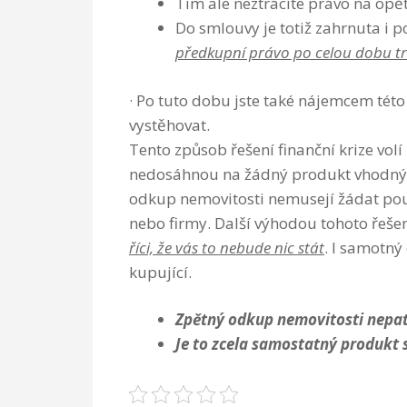
Tím ale neztrácíte právo na opě
Do smlouvy je totiž zahrnuta i p
předkupní právo po celou dobu t
· Po tuto dobu jste také nájemcem tét
vystěhovat.
Tento způsob řešení finanční krize volí 
nedosáhnou na žádný produkt vhodný
odkup nemovitosti nemusejí žádat pouz
nebo firmy. Další výhodou tohoto řeše
říci, že vás to nebude nic stát
. I samotný
kupující.
Zpětný odkup nemovitosti nepat
Je to zcela samostatný produkt