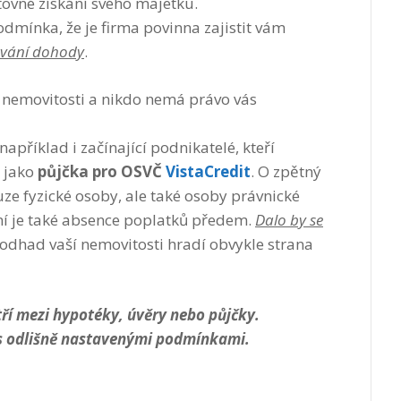
tovné získání svého majetku.
odmínka, že je firma povinna zajistit vám
rvání dohody
.
o nemovitosti a nikdo nemá právo vás
například i začínající podnikatelé, kteří
 jako
půjčka pro OSVČ
VistaCredit
. O zpětný
e fyzické osoby, ale také osoby právnické
ní je také absence poplatků předem.
Dalo by se
 odhad vaší nemovitosti hradí obvykle strana
ří mezi hypotéky, úvěry nebo půjčky.
 s odlišně nastavenými podmínkami.