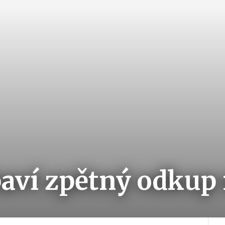
baví zpětný odkup