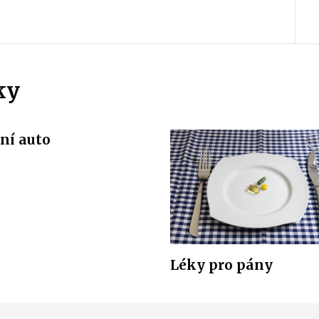
ky
ní auto
Léky pro pány