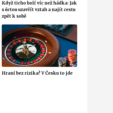
Když ticho bolí víc než hádka: Jak
s úctou uzavřít vztah a najít cestu
zpět k sobě
Hraní bez rizika? V Česku to jde