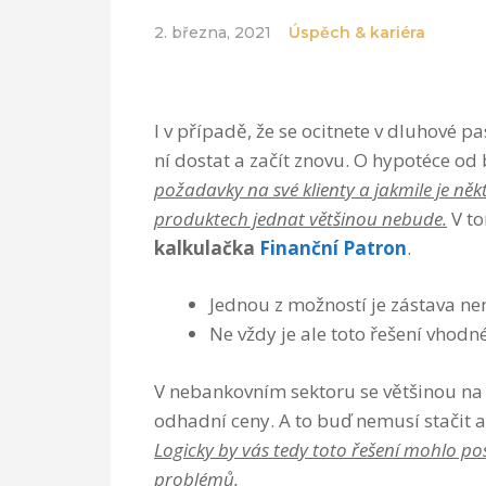
2. března, 2021
Úspěch & kariéra
I v případě, že se ocitnete v dluhové p
ní dostat a začít znovu. O hypotéce o
požadavky na své klienty a jakmile je ně
produktech jednat většinou nebude.
V to
kalkulačka
Finanční Patron
.
Jednou z možností je zástava ne
Ne vždy je ale toto řešení vhodné
V nebankovním sektoru se většinou na 
odhadní ceny. A to buď nemusí stačit a
Logicky by vás tedy toto řešení mohlo po
problémů.