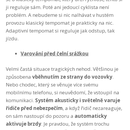
ji reguluje sám. Poté ani jedoucí cyklista není
problém. A nebudeme si nic nalhávat v hustém
provozu klasický tempomat je prakticky na nic.
Adaptivní tempomat si reguluje jak odstup, tak
jízdu.
Varování před čelní srážkou
Velmi častá situace tragických nehod. Většinou je
způsobena
vběhnutím ze strany do vozovky
.
Nebo chodec, který se věnuje více svému
mobilnímu telefonu, si neuvědomí, že vstoupil na
komunikaci.
Systém akusticky i světelně varuje
řidiče před nebezpečím
, a když řidič nezareaguje,
on sám nastoupí do pozoru a
automaticky
aktivuje brzdy
. Je pravdou, že systém trochu