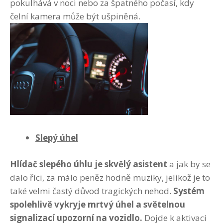
pokulhává v noci nebo za špatného počasí, kdy
čelní kamera může být ušpiněná.
Slepý úhel
Hlídač slepého úhlu je skvělý asistent
a jak by se
dalo říci, za málo peněz hodně muziky, jelikož je to
také velmi častý důvod tragických nehod.
Systém
spolehlivě vykryje mrtvý úhel a světelnou
signalizací upozorní na vozidlo.
Dojde k aktivaci