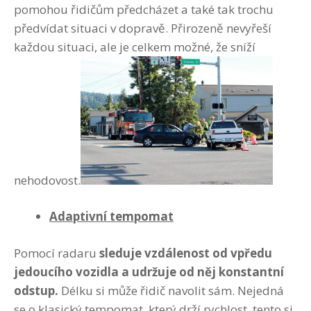
pomohou řidičům předcházet a také tak trochu
předvídat situaci v dopravě. Přirozeně nevyřeší
každou situaci, ale je celkem možné, že sníží
nehodovost.
Adaptivní tempomat
Pomocí radaru
sleduje vzdálenost od vpředu
jedoucího vozidla a udržuje od něj konstantní
odstup.
Délku si může řidič navolit sám. Nejedná
se o klasický tempomat, který drží rychlost, tento si