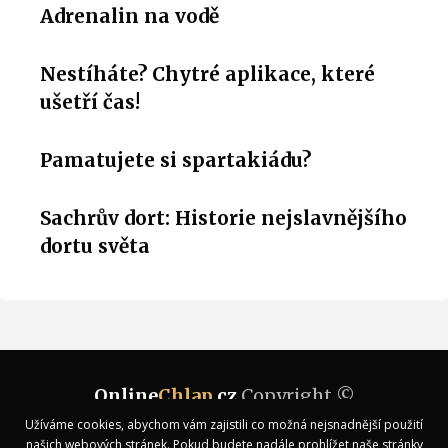
Adrenalin na vodě
Nestíháte? Chytré aplikace, které
ušetří čas!
Pamatujete si spartakiádu?
Sachrův dort: Historie nejslavnějšího
dortu světa
Online
Chlap
.cz
Copyright ©
Užíváme cookies, abychom vám zajistili co možná nejsnadnější použití
Kontakt
našich webových stránek. Pokud budete nadále prohlížet naše stránky