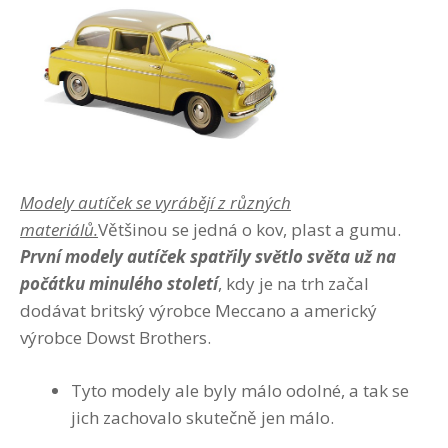
Modely autíček se vyrábějí z různých
materiálů.
Většinou se jedná o kov, plast a gumu.
První modely autíček spatřily světlo světa už na
počátku minulého století
, kdy je na trh začal
dodávat britský výrobce Meccano a americký
výrobce Dowst Brothers.
Tyto modely ale byly málo odolné, a tak se
jich zachovalo skutečně jen málo.