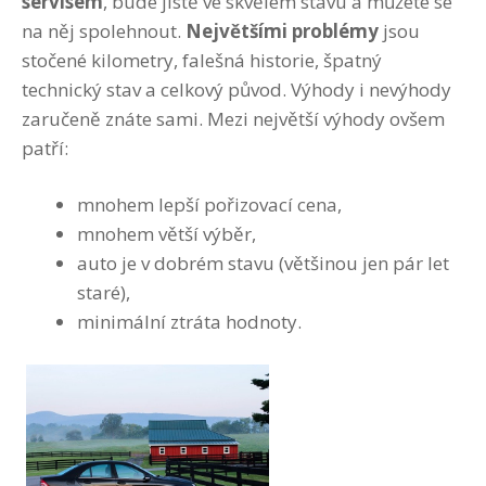
servisem
, bude jistě ve skvělém stavu a můžete se
na něj spolehnout.
Největšími problémy
jsou
stočené kilometry, falešná historie, špatný
technický stav a celkový původ. Výhody i nevýhody
zaručeně znáte sami. Mezi největší výhody ovšem
patří:
mnohem lepší pořizovací cena,
mnohem větší výběr,
auto je v dobrém stavu (většinou jen pár let
staré),
minimální ztráta hodnoty.