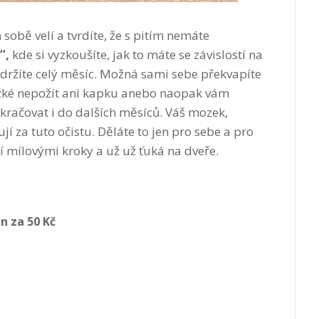
sobě velí a tvrdíte, že s pitím nemáte
“,
kde si vyzkoušíte, jak to máte se závislostí na
držíte celý měsíc. Možná sami sebe překvapíte
i těžké nepožít ani kapku anebo naopak vám
okračovat i do dalších měsíců. Váš mozek,
í za tuto očistu. Děláte to jen pro sebe a pro
ží mílovými kroky a už už ťuká na dveře.
n za 50 Kč