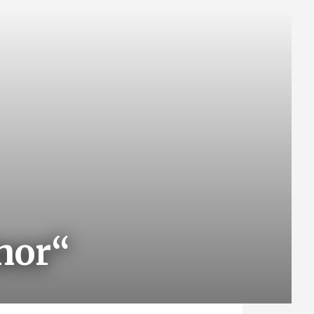
únor“