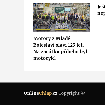
Ješ
nep
Motory z Mladé
Boleslavi slaví 125 let.
Na začátku příběhu byl
motocykl
Online
Chlap
.cz
Copyright ©