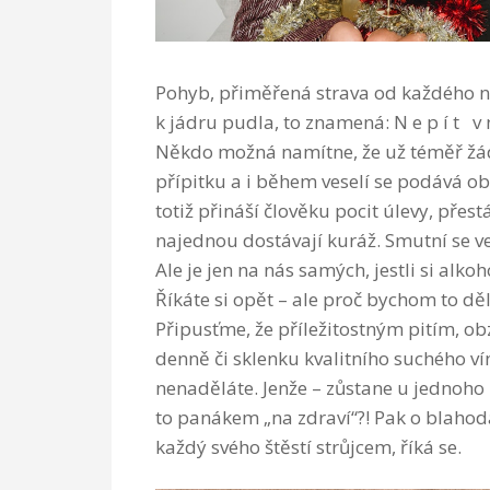
Pohyb, přiměřená strava od každého n
k jádru pudla, to znamená: N e p í t 
Někdo možná namítne, že už téměř žád
přípitku a i během veselí se podává ob
totiž přináší člověku pocit úlevy, přestáv
najednou dostávají kuráž. Smutní se ve
Ale je jen na nás samých, jestli si alk
Říkáte si opět – ale proč bychom to děl
Připusťme, že příležitostným pitím, ob
denně či sklenku kvalitního suchého 
nenaděláte. Jenže – zůstane u jednoho 
to panákem „na zdraví“?! Pak o blahod
každý svého štěstí strůjcem, říká se.