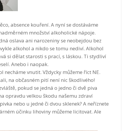
ěco, absence kouření. A nyní se dostáváme
v nadměrném množství alkoholické nápoje.
ná oslava ani narozeniny se neobejdou bez
vykle alkohol a nikdo se tomu nediví. Alkohol
á si dělat starosti s prací, s láskou. Ti stydliví
selí. Anebo i naopak.
ohol necháme vnutit. Vždycky můžeme říct NE.
ali, na občasném pití není nic škodlivého!
zvláště, pokud se jedná o jedno či dvě piva
vína opravdu velkou škodu našemu zdraví
pivka nebo u jedné či dvou sklenek? A neříznete
árném účinku lihoviny můžeme licitovat. Ale