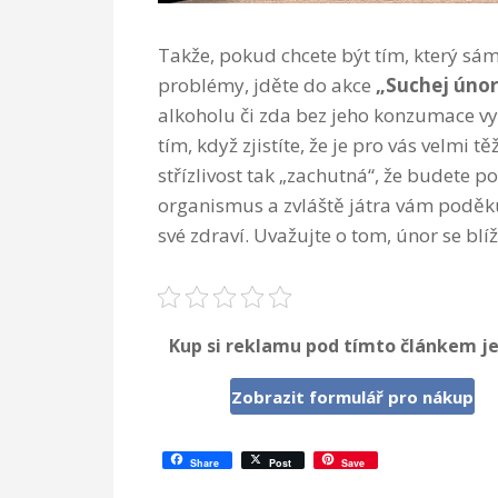
Takže, pokud chcete být tím, který sám 
problémy, jděte do akce
„Suchej únor
alkoholu či zda bez jeho konzumace vy
tím, když zjistíte, že je pro vás velm
střízlivost tak „zachutná“, že budete p
organismus a zvláště játra vám poděkuj
své zdraví. Uvažujte o tom, únor se blí
Kup si reklamu pod tímto článkem je
Zobrazit formulář pro nákup
Share
Post
Save