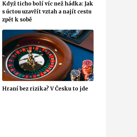
Když ticho bolí víc než hádka: Jak
s úctou uzavřít vztah a najít cestu
zpět k sobě
Hraní bez rizika? V Česku to jde