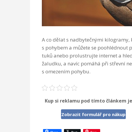
A co dělat s nadbytečnými kilogramy, 
s pohybem a můžete se poohlédnout po 
tuků anebo prolustrujte internet a hle
žaludku, a navíc pomáhá při střevní ne
s omezením pohybu.
Kup si reklamu pod tímto článkem je
Zobrazit formulář pro nákup