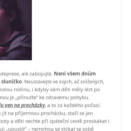
deprese, ale zabojujte.
Není všem dnům
e sluníčko
. Neustávejte ve svých, ač snížených,
í celou rodinu, i kdyby vám děti měly lézt po
rmou je „přinuťte“ ke zdravému pohybu.
lu ven na procházky
, a to za každého počasí.
á jít na příjemnou procházku, stačí se jen
ty a děti nechte při zpáteční cestě proskákat i
ji „upustit“ – nemohou se stýkat se sobě