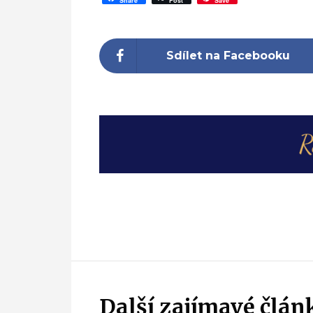
Share
Post
Save
Sdílet na Facebooku
Další zajímavé člán