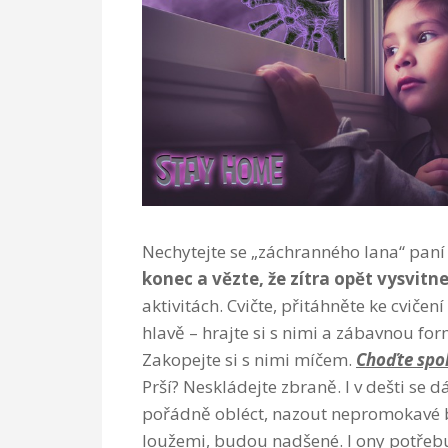
Nechytejte se „záchranného lana“ paní 
konec a vězte, že zítra opět vysvitn
aktivitách. Cvičte, přitáhněte ke cvičen
hlavě – hrajte si s nimi a zábavnou fo
Zakopejte si s nimi míčem.
Choďte spo
Prší? Neskládejte zbraně. I v dešti se d
pořádně obléct, nazout nepromokavé bo
loužemi, budou nadšené. I ony potřebu