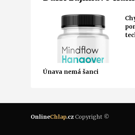
Chy
po
tec
Únava nemá šanci
Online
Chlap
.cz
Copyright ©