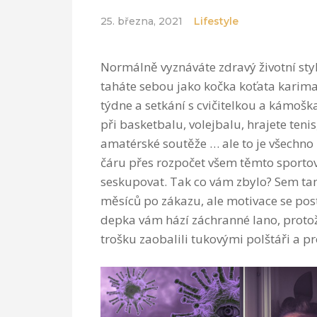
25. března, 2021
Lifestyle
Normálně vyznáváte zdravý životní styl.
taháte sebou jako kočka koťata karima
týdne a setkání s cvičitelkou a kámoška
při basketbalu, volejbalu, hrajete teni
amatérské soutěže … ale to je všechno
čáru přes rozpočet všem těmto sportov
seskupovat. Tak co vám zbylo? Sem tam
měsíců po zákazu, ale motivace se pos
depka vám hází záchranné lano, protože
trošku zaobalili tukovými polštáři a pr