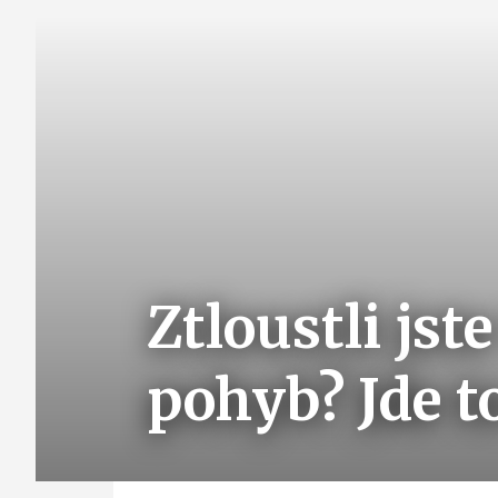
Ztloustli jst
pohyb? Jde to