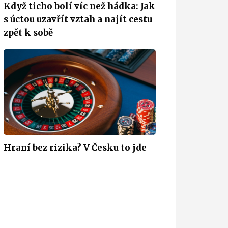
Když ticho bolí víc než hádka: Jak
s úctou uzavřít vztah a najít cestu
zpět k sobě
Hraní bez rizika? V Česku to jde