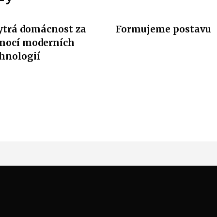
trá domácnost za
Formujeme postavu
mocí moderních
hnologií