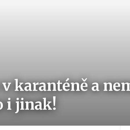
e v karanténě a ne
 i jinak!