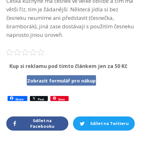
Česká kuchyně má česnek ve velké oblibě a čím má
větší říz, tím je žádanější. Některá jídla si bez
česneku neumíme ani představit (česnečka,
bramborák), jiná zase dostávají s použitím česneku
naprosto jinou úroveň.
Kup si reklamu pod tímto článkem jen za 50 Kč
Zobrazit formulář pro nákup
Share
Post
Save
Sdílet na
Sdílet na Twitteru
Facebooku