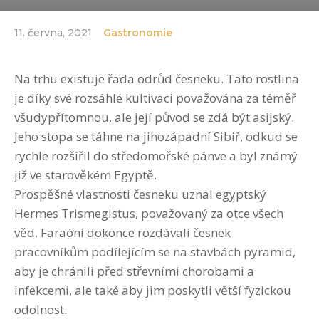
11. června, 2021
Gastronomie
Na trhu existuje řada odrůd česneku. Tato rostlina
je díky své rozsáhlé kultivaci považována za téměř
všudypřítomnou, ale její původ se zdá být asijský.
Jeho stopa se táhne na jihozápadní Sibiř, odkud se
rychle rozšířil do středomořské pánve a byl známý
již ve starověkém Egyptě.
Prospěšné vlastnosti česneku uznal egyptský
Hermes Trismegistus, považovaný za otce všech
věd. Faraóni dokonce rozdávali česnek
pracovníkům podílejícím se na stavbách pyramid,
aby je chránili před střevními chorobami a
infekcemi, ale také aby jim poskytli větší fyzickou
odolnost.