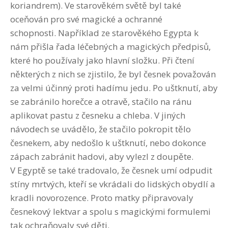
koriandrem). Ve starověkém světě byl také
oceňován pro své magické a ochranné
schopnosti. Například ze starověkého Egypta k
nám přišla řada léčebných a magických předpisů,
které ho používaly jako hlavní složku. Při čtení
některých z nich se zjistilo, že byl česnek považován
za velmi účinný proti hadímu jedu. Po uštknutí, aby
se zabránilo horečce a otravě, stačilo na ránu
aplikovat pastu z česneku a chleba. V jiných
návodech se uvádělo, že stačilo pokropit tělo
česnekem, aby nedošlo k uštknutí, nebo dokonce
zápach zabránit hadovi, aby vylezl z doupěte.
V Egyptě se také tradovalo, že česnek umí odpudit
stíny mrtvých, kteří se vkrádali do lidských obydlí a
kradli novorozence. Proto matky připravovaly
česnekový lektvar a spolu s magickými formulemi
tak ochraňovaly své děti.