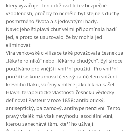
který vyzařuje. Ten udržovat lidi v bezpečné
vzdálenosti, proč by to nemělo být stejné s duchy
posmrtného života a s jedovatými hady.
Navíc jeho štiplavá chuť velmi připomínala hadí
jed, a proto se usuzovalo, že by mohla jed
eliminovat.
Víra venkovské civilizace také považovala česnek za
„lékaře rolníků“ nebo „lékárnu chudých“. Byl široce
používáno pro vnější i vnitřní použití. Pro vnitřní
použití se konzumoval čerstvý za účelem snížení
krevního tlaku, vařený v mléce jako lék na kašel.
Hlavní terapeutické vlastnosti česneku vědecky
definoval Pasteur v roce 1858: antibiotický,
antiseptický, balzámový, antihypertenzivní. Tento
pravý všelék má však nevýhodu: asociální vůni,
kterou zanechává těm, kteří ho užívají.