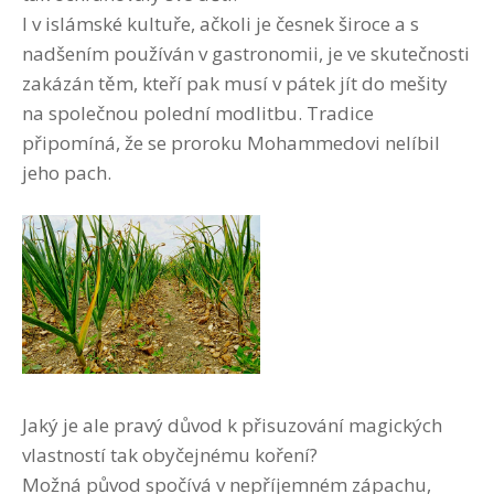
I v islámské kultuře, ačkoli je česnek široce a s
nadšením používán v gastronomii, je ve skutečnosti
zakázán těm, kteří pak musí v pátek jít do mešity
na společnou polední modlitbu. Tradice
připomíná, že se proroku Mohammedovi nelíbil
jeho pach.
Jaký je ale pravý důvod k přisuzování magických
vlastností tak obyčejnému koření?
Možná původ spočívá v nepříjemném zápachu,