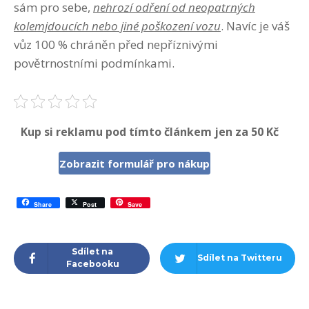
sám pro sebe,
nehrozí odření od neopatrných
kolemjdoucích nebo jiné poškození vozu
. Navíc je váš
vůz 100 % chráněn před nepříznivými
povětrnostními podmínkami.
Kup si reklamu pod tímto článkem jen za 50 Kč
Zobrazit formulář pro nákup
Share
Post
Save
Sdílet na
Sdílet na Twitteru
Facebooku