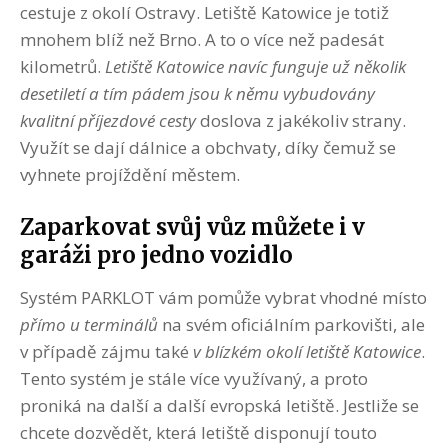
cestuje z okolí Ostravy. Letiště Katowice je totiž
mnohem blíž než Brno. A to o více než padesát
kilometrů.
Letiště Katowice navíc funguje už několik
desetiletí a tím pádem jsou k němu vybudovány
kvalitní příjezdové cesty
doslova z jakékoliv strany.
Využít se dají dálnice a obchvaty, díky čemuž se
vyhnete projíždění městem.
Zaparkovat svůj vůz můžete i v
garáži pro jedno vozidlo
Systém PARKLOT vám pomůže vybrat vhodné místo
přímo u terminálů
na svém oficiálním parkovišti, ale
v případě zájmu také
v blízkém okolí letiště Katowice
.
Tento systém je stále více využívaný, a proto
proniká na další a další evropská letiště. Jestliže se
chcete dozvědět, která letiště disponují touto