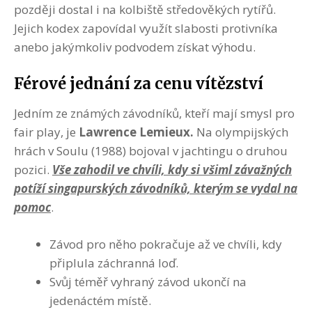
později dostal i na kolbiště středověkých rytířů.
Jejich kodex zapovídal využít slabosti protivníka
anebo jakýmkoliv podvodem získat výhodu.
Férové jednání za cenu vítězství
Jedním ze známých závodníků, kteří mají smysl pro
fair play, je
Lawrence Lemieux.
Na olympijských
hrách v Soulu (1988) bojoval v jachtingu o druhou
pozici.
Vše zahodil ve chvíli, kdy si všiml závažných
potíží singapurských závodníků, kterým se vydal na
pomoc
.
Závod pro něho pokračuje až ve chvíli, kdy
připlula záchranná loď.
Svůj téměř vyhraný závod ukončí na
jedenáctém místě.