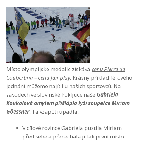
Místo olympijské medaile získává
cenu Pierre de
Coubertina – cenu fair play.
Krásný příklad férového
jednání můžeme najít i u našich sportovců. Na
závodech ve slovinské Pokljuce naše
Gabriela
Koukalová omylem přišlápla lyži soupeřce Miriam
Göessner
. Ta vzápětí upadla.
V cílové rovince Gabriela pustila Miriam
před sebe a přenechala jí tak první místo.