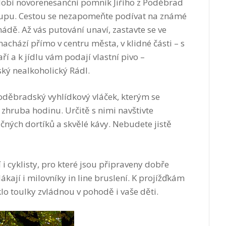
zdobí novorenesanční pomník Jiřího z Poděbrad
upu. Cestou se nezapomeňte podívat na známé
dě. Až vás putování unaví, zastavte se ve
nachází přímo v centru města, v klidné části – s
í a k jídlu vám podají vlastní pivo –
ký nealkoholický Rádl.
 poděbradský vyhlídkový vláček, kterým se
zhruba hodinu. Určitě s nimi navštivte
čných dortíků a skvělé kávy. Nebudete jistě
i cyklisty, pro které jsou připraveny dobře
ákají i milovníky in line bruslení. K projížďkám
klo toulky zvládnou v pohodě i vaše děti.