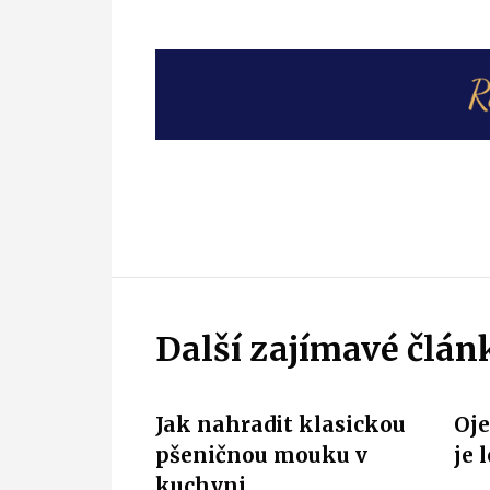
Další zajímavé člán
Jak nahradit klasickou
Oje
pšeničnou mouku v
je 
kuchyni