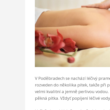
V Poděbradech se nachází léčivý pram
rozveden do několika pítek, takže při
velmi kvalitní a jemně perlivou vodou.
pěkná pítka. Vždyť popíjení léčivé vody