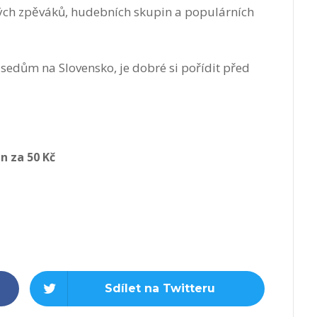
ých zpěváků, hudebních skupin a populárních
usedům na Slovensko, je dobré si pořídit před
n za 50 Kč
Sdílet na Twitteru