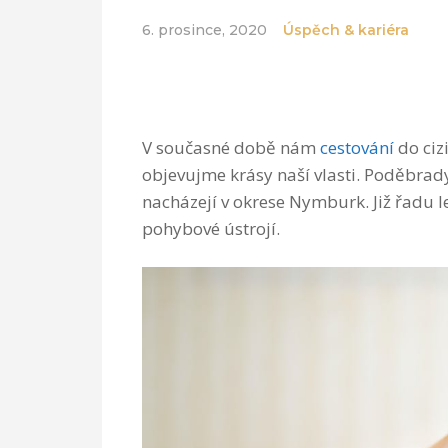
6. prosince, 2020
Úspěch & kariéra
V současné době nám
cestování
do ciz
objevujme krásy naší vlasti. Poděbrady
nacházejí v okrese Nymburk. Již řadu l
pohybové ústrojí.