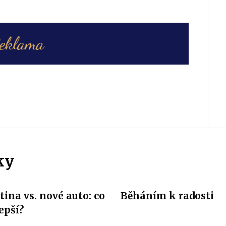
ky
tina vs. nové auto: co
Běháním k radosti
lepší?