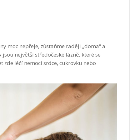
iny moc nepřeje, zůstaňme raději „doma“ a
 jsou největší středočeské lázně, které se
et zde léčí nemoci srdce, cukrovku nebo