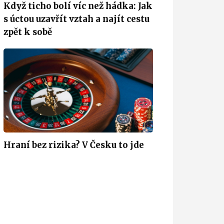
Když ticho bolí víc než hádka: Jak
s úctou uzavřít vztah a najít cestu
zpět k sobě
Hraní bez rizika? V Česku to jde