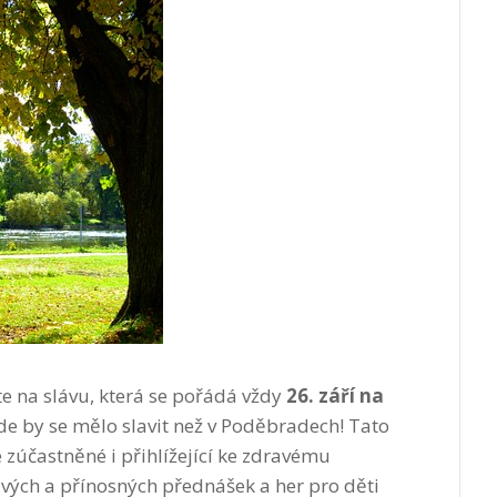
te na
slávu, která se pořádá vždy
26. září
na
de by se mělo slavit než v Poděbradech! Tato
e zúčastněné i přihlížející ke zdravému
vých a přínosných přednášek a her pro děti