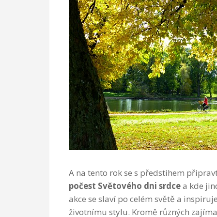
A na tento rok se s předstihem připrav
počest
Světov
ého
d
ni
srdce
a kde jin
akce se slaví po celém světě a inspiruj
životnímu stylu. Kromě různých zajíma