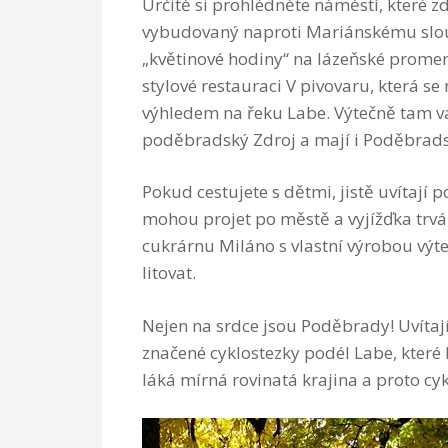
Určitě si prohlédněte náměstí, které 
vybudovaný naproti Mariánskému slo
„květinové hodiny“ na lázeňské promená
stylové restauraci V pivovaru, která se 
výhledem na řeku Labe. Výtečně tam vař
poděbradský Zdroj a mají i Poděbrads
Pokud cestujete s dětmi, jistě uvítají
mohou projet po městě a vyjížďka trvá 
cukrárnu Miláno s vlastní výrobou výte
litovat.
Nejen na srdce jsou Poděbrady! Uvítají 
značené cyklostezky podél Labe, které l
láká mírná rovinatá krajina a proto cy