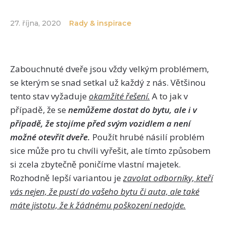
27. října, 2020
Rady & inspirace
Zabouchnuté dveře jsou vždy velkým problémem,
se kterým se snad setkal už každý z nás. Většinou
tento stav vyžaduje
okamžité řešení.
A to jak v
případě, že se
nemůžeme dostat do bytu, ale i v
případě, že stojíme před svým vozidlem a není
možné otevřít dveře.
Použít hrubé násilí problém
sice může pro tu chvíli vyřešit, ale tímto způsobem
si zcela zbytečně poničíme vlastní majetek.
Rozhodně lepší variantou je
zavolat odborníky, kteří
vás nejen, že pustí do vašeho bytu či auta, ale také
máte jistotu, že k žádnému poškození nedojde.