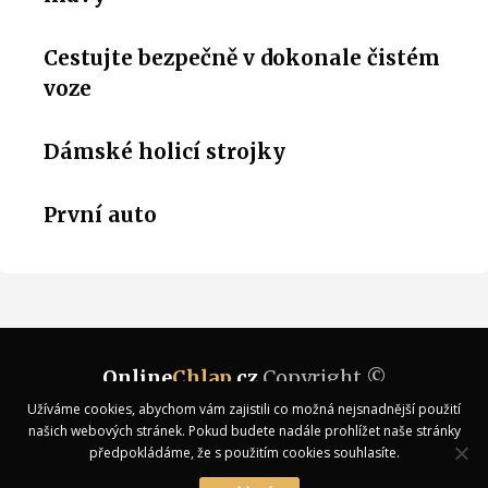
Cestujte bezpečně v dokonale čistém
voze
Dámské holicí strojky
První auto
Online
Chlap
.cz
Copyright ©
Užíváme cookies, abychom vám zajistili co možná nejsnadnější použití
Kontakt
našich webových stránek. Pokud budete nadále prohlížet naše stránky
předpokládáme, že s použitím cookies souhlasíte.