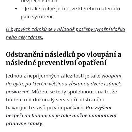
bezpečnostních.
– Je také úplně jedno, ze kterého materiálu
jsou vyrobené.
U bytových zámků se v případě potřeby vymění vložka
nebo celý zámek.
Odstranění následků po vloupání a
následné preventivní opatření
Jednou z nepříjemných záležitostí je také
vloupání
do bytu, po kterém většinou zůstanou dveře i zámek
poškozené.
Můžete se tedy spolehnout i na to, že
budete mít dokonalý servis při odstranění
havarijních stavů po vloupačkách.
Pro zvýšení
bezpečí do budoucna je také možné namontovat
přídavné zámky.