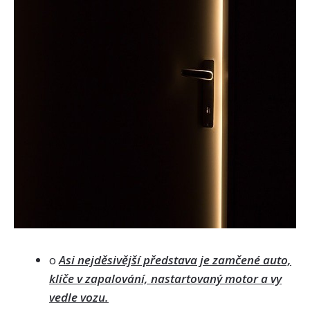
o
Asi nejděsivější představa je zamčené auto,
klíče v zapalování, nastartovaný motor a vy
vedle vozu.