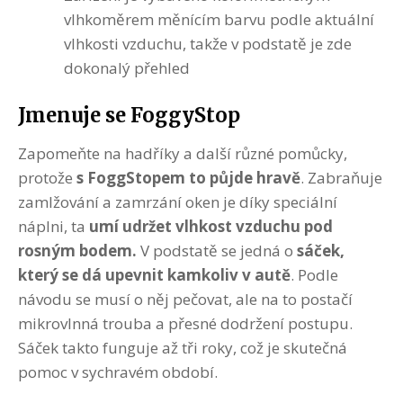
vlhkoměrem měnícím barvu podle aktuální
vlhkosti vzduchu, takže v podstatě je zde
dokonalý přehled
Jmenuje se FoggyStop
Zapomeňte na hadříky a další různé pomůcky,
protože
s FoggStopem to půjde hravě
. Zabraňuje
zamlžování a zamrzání oken je díky speciální
náplni, ta
umí udržet vlhkost vzduchu pod
rosným bodem.
V podstatě se jedná o
sáček,
který se dá upevnit kamkoliv v autě
. Podle
návodu se musí o něj pečovat, ale na to postačí
mikrovlnná trouba a přesné dodržení postupu.
Sáček takto funguje až tři roky, což je skutečná
pomoc v sychravém období.