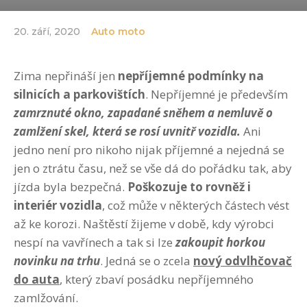
20. září, 2020
Auto moto
Zima nepřináší jen
nepříjemné podmínky na
silnicích a parkovištích
. Nepříjemné je především
zamrznuté okno, zapadané sněhem a nemluvě o
zamlžení skel, která se rosí uvnitř vozidla.
Ani
jedno není pro nikoho nijak příjemné a nejedná se
jen o ztrátu času, než se vše dá do pořádku tak, aby
jízda byla bezpečná.
Poškozuje to rovněž i
interiér vozidla
, což může v některých částech vést
až ke korozi. Naštěstí žijeme v době, kdy výrobci
nespí na vavřínech a tak si lze
zakoupit horkou
novinku na trhu
. Jedná se o zcela
nový odvlhčovač
do auta
, který zbaví posádku nepříjemného
zamlžování.