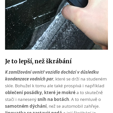
Je to lepší, než škrábání
K zamlžování uvnitř vozidla dochází v důsledku
kondenzace vodních par
, které se drží na studeném
skle. Bohužel k tomu ale také prospívá i například
oblečení posádky, které je mokré
a to skutečně
stačí i nanesený
sníh na botách
. A to nemluvě o
samotném dýchání
, než se automobil zahřeje.
Jinovatka se zastavit nedá
a její škrábání je