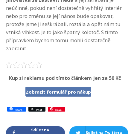
neúčinné, pokud není dostatečně vyhřátý interiér
nebo pro změnu se její nános bude opakovat,
protože jsme ji seškrábali, roztála a opět nám tu
vzniká vlhkost. Je to jako špatný kolotoč. S tímto
přípravkem bychom tomu mohli dostatečně
zabránit.
Kup si reklamu pod tímto článkem jen za 50 Kč
Zobrazit formulář pro nákup
Share
Post
Save
Sdílet na
Sdílet na Twitteru