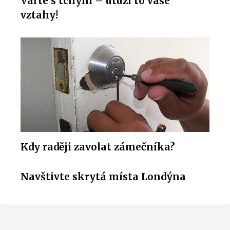
Vařte s tchyni – utuží to vaše
vztahy!
Kdy raději zavolat zámečníka?
Navštivte skrytá místa Londýna